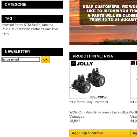
CATEGORIE
TAG
bmw
led
faretti
KTM
Staffe
Yamaha
R1200
leva frizione
Portacellulare
leva
freno
NEWSLETTER
PRODOTTI IN VETRINA
Kit 2 faretti Jolly universali
Kit 2
WORK/J - Vetro lenticolare - Luce diffusa
WORK
Visualizza
Visu
48,80 €
44,0
Aggiungi al carrello
Ag