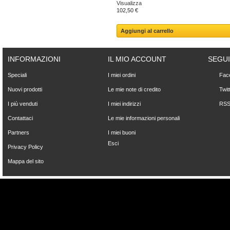
Visualizza
102,50 €
Aggiungi al carrello
INFORMAZIONI
IL MIO ACCOUNT
SEGUI
Speciali
I miei ordini
Fac
Nuovi prodotti
Le mie note di credito
Twit
I più venduti
I miei indirizzi
RS
Contattaci
Le mie informazioni personali
Partners
I miei buoni
Esci
Privacy Policy
Mappa del sito