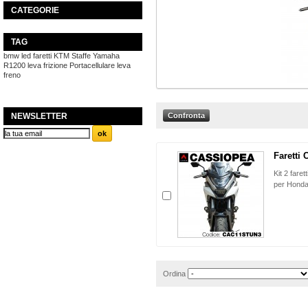
CATEGORIE
TAG
bmw
led
faretti
KTM
Staffe
Yamaha
R1200
leva frizione
Portacellulare
leva
freno
NEWSLETTER
Faretti 
Kit 2 faret
per Honda
Ordina