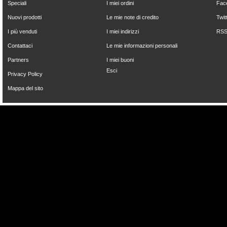
Speciali
I miei ordini
Fac
Nuovi prodotti
Le mie note di credito
Twit
I più venduti
I miei indirizzi
RS
Contattaci
Le mie informazioni personali
Partners
I miei buoni
Esci
Privacy Policy
Mappa del sito