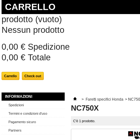
CARRELLO
prodotto
(vuoto)
Nessun prodotto
0,00 €
Spedizione
0,00 €
Totale
Carrello
Check out
INFORMAZIONI
>
Faretti specifici Honda
>
NC75
Spedizioni
NC750X
Termini e condizioni d'uso
C'è 1 prodotto.
Pagamento sicuro
Partners