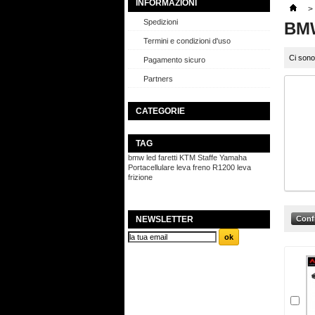
INFORMAZIONI
>
Spedizioni
BM
Termini e condizioni d'uso
Ci sono
Pagamento sicuro
Partners
CATEGORIE
TAG
bmw
led
faretti
KTM
Staffe
Yamaha
Portacellulare
leva freno
R1200
leva
frizione
NEWSLETTER