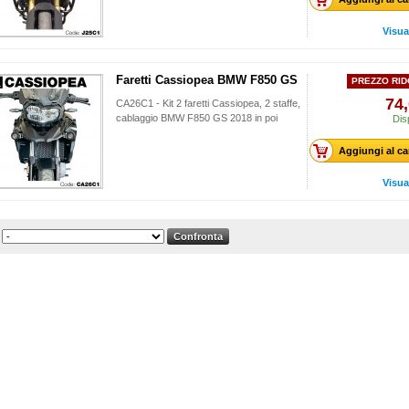
Visua
Faretti Cassiopea BMW F850 GS
PREZZO RID
74,
CA26C1 - Kit 2 faretti Cassiopea, 2 staffe,
cablaggio BMW F850 GS 2018 in poi
Dis
Aggiungi al ca
Visua