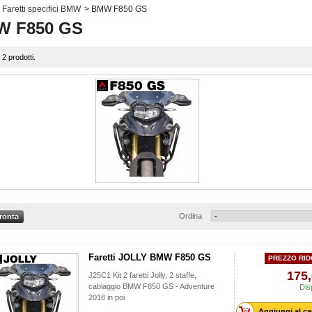
Faretti specifici BMW
>
BMW F850 GS
W F850 GS
 2 prodotti.
Ordina
Faretti JOLLY BMW F850 GS
PREZZO RID
175,
J25C1 Kit 2 faretti Jolly, 2 staffe,
cablaggio BMW F850 GS - Adventure
Dis
2018 in poi
Aggiungi al ca