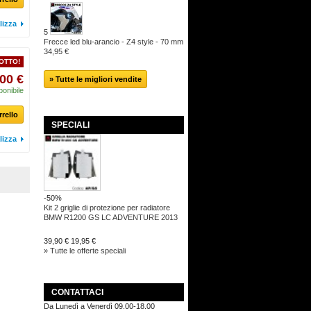
lizza
5
Frecce led blu-arancio - Z4 style - 70 mm
34,95 €
OTTO!
00 €
» Tutte le migliori vendite
ponibile
rrello
SPECIALI
lizza
-50%
Kit 2 griglie di protezione per radiatore
BMW R1200 GS LC ADVENTURE 2013
39,90 €
19,95 €
» Tutte le offerte speciali
CONTATTACI
Da Lunedì a Venerdì 09.00-18.00