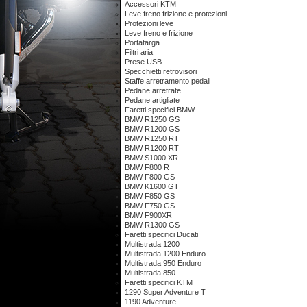
Accessori KTM
Leve freno frizione e protezioni
Protezioni leve
Leve freno e frizione
Portatarga
Filtri aria
Prese USB
Specchietti retrovisori
Staffe arretramento pedali
Pedane arretrate
Pedane artigliate
Faretti specifici BMW
BMW R1250 GS
BMW R1200 GS
BMW R1250 RT
BMW R1200 RT
BMW S1000 XR
BMW F800 R
BMW F800 GS
BMW K1600 GT
BMW F850 GS
BMW F750 GS
BMW F900XR
BMW R1300 GS
Faretti specifici Ducati
Multistrada 1200
Multistrada 1200 Enduro
Multistrada 950 Enduro
Multistrada 850
Faretti specifici KTM
1290 Super Adventure T
1190 Adventure