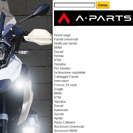
Carrello
(vuoto)
Il tuo account
Benvenuti
Entra
Home page
Faretti universali
Staffe per faretti
BMW
Ducati
Honda
KTM
Yamaha
Per tubolari
Inclinazione regolabile
Cablaggio Faretti
Interruttori
Frecce Z4 style
Griglie
BMW
KTM
Yamaha
Ducati
Kawasaki
Suzuki
Aprilia
Porta Cellulare
Accessori Universali
Accessori BMW