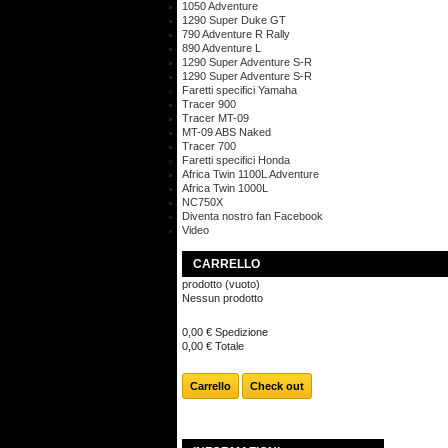
1050 Adventure
1290 Super Duke GT
790 Adventure R Rally
890 Adventure L
1290 Super Adventure S-R
1290 Super Adventure S-R
Faretti specifici Yamaha
Tracer 900
Tracer MT-09
MT-09 ABS Naked
Tracer 700
Faretti specifici Honda
Africa Twin 1100L Adventure
Africa Twin 1000L
NC750X
Diventa nostro fan Facebook
Video
CARRELLO
prodotto
(vuoto)
Nessun prodotto
0,00 €
Spedizione
0,00 €
Totale
Carrello
Check out