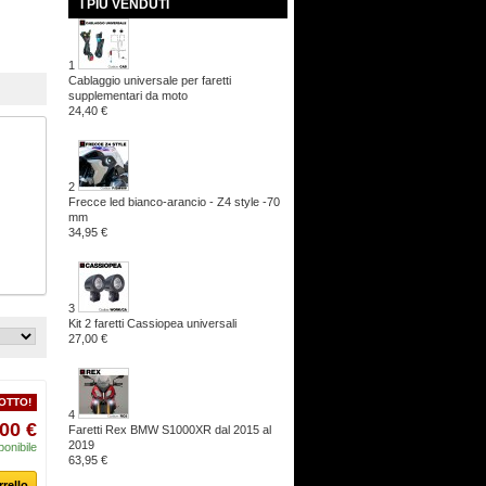
I PIÙ VENDUTI
1
Cablaggio universale per faretti
supplementari da moto
24,40 €
2
Frecce led bianco-arancio - Z4 style -70
mm
34,95 €
3
Kit 2 faretti Cassiopea universali
27,00 €
OTTO!
4
00 €
Faretti Rex BMW S1000XR dal 2015 al
2019
ponibile
63,95 €
rrello