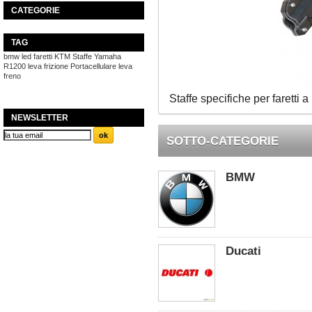
CATEGORIE
TAG
bmw
led
faretti
KTM
Staffe
Yamaha
R1200
leva frizione
Portacellulare
leva
freno
Staffe specifiche per faretti a
NEWSLETTER
SOTTO-CATEGORIE
BMW
Ducati