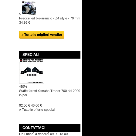
5
Frecce led blu-arancio - Z4 style - 70 mm
34,95 €
» Tutte le migliori vendite
SPECIALI
-50%
Staffe faretti Yamaha Tracer 700 dal 2020
in poi
92,00 €
46,00 €
» Tutte le offerte speciali
CONTATTACI
Da Lunedì a Venerdì 09.00-18.00