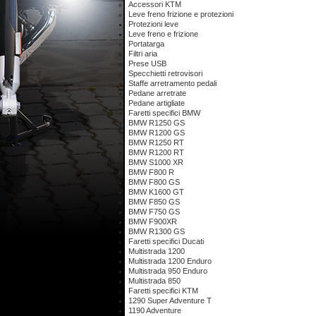
Accessori KTM
Leve freno frizione e protezioni
Protezioni leve
Leve freno e frizione
Portatarga
Filtri aria
Prese USB
Specchietti retrovisori
Staffe arretramento pedali
Pedane arretrate
Pedane artigliate
Faretti specifici BMW
BMW R1250 GS
BMW R1200 GS
BMW R1250 RT
BMW R1200 RT
BMW S1000 XR
BMW F800 R
BMW F800 GS
BMW K1600 GT
BMW F850 GS
BMW F750 GS
BMW F900XR
BMW R1300 GS
Faretti specifici Ducati
Multistrada 1200
Multistrada 1200 Enduro
Multistrada 950 Enduro
Multistrada 850
Faretti specifici KTM
1290 Super Adventure T
1190 Adventure