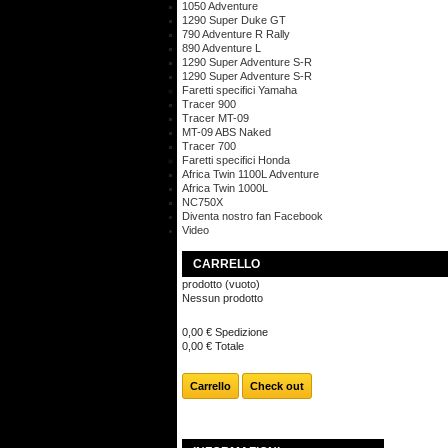
1050 Adventure
1290 Super Duke GT
790 Adventure R Rally
890 Adventure L
1290 Super Adventure S-R
1290 Super Adventure S-R
Faretti specifici Yamaha
Tracer 900
Tracer MT-09
MT-09 ABS Naked
Tracer 700
Faretti specifici Honda
Africa Twin 1100L Adventure
Africa Twin 1000L
NC750X
Diventa nostro fan Facebook
Video
CARRELLO
prodotto
(vuoto)
Nessun prodotto
0,00 €
Spedizione
0,00 €
Totale
Carrello
Check out