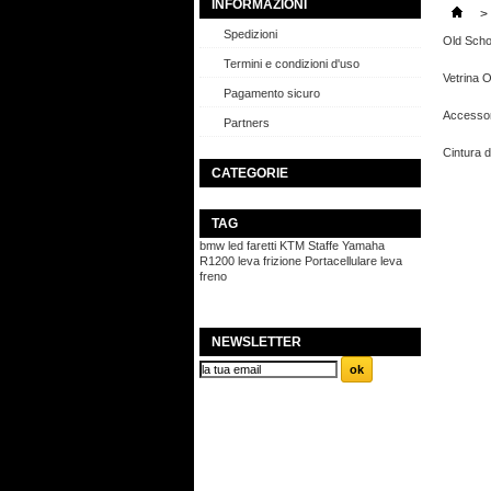
INFORMAZIONI
>
Spedizioni
Old Scho
Termini e condizioni d'uso
Vetrina O
Pagamento sicuro
Accessor
Partners
Cintura 
CATEGORIE
TAG
bmw
led
faretti
KTM
Staffe
Yamaha
R1200
leva frizione
Portacellulare
leva
freno
NEWSLETTER