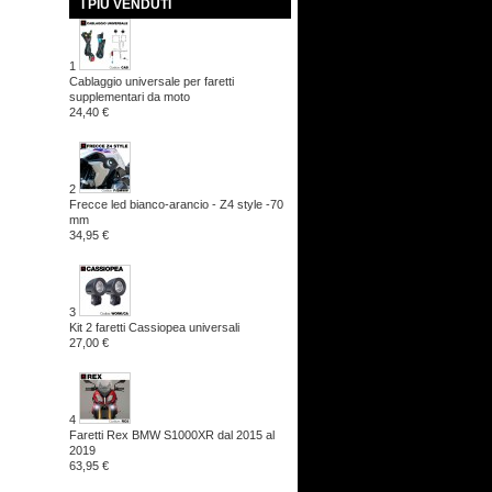
I PIÙ VENDUTI
1
Cablaggio universale per faretti
supplementari da moto
24,40 €
2
Frecce led bianco-arancio - Z4 style -70
mm
34,95 €
3
Kit 2 faretti Cassiopea universali
27,00 €
4
Faretti Rex BMW S1000XR dal 2015 al
2019
63,95 €