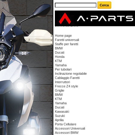
Carrello
(vuoto)
Il tuo account
Benvenuti
Entra
Home page
Faretti universali
Staffe per faretti
BMW
Ducati
Honda
KTM
Yamaha
Per tubolari
Inclinazione regolabile
Cablaggio Faretti
Interruttori
Frecce Z4 style
Griglie
BMW
KTM
Yamaha
Ducati
Kawasaki
Suzuki
Aprilia
Porta Cellulare
Accessori Universali
Accessori BMW